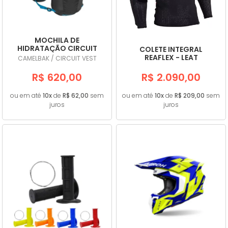
MOCHILA DE
HIDRATAÇÃO CIRCUIT
COLETE INTEGRAL
VEST PRETA/AZUL -
REAFLEX - LEAT
CAMELBAK / CIRCUIT VEST
CAMELBAK
R$ 620,00
R$ 2.090,00
ou em até
10x
de
R$ 62,00
sem
ou em até
10x
de
R$ 209,00
sem
juros
juros