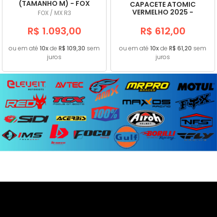
(TAMANHO M) - FOX
CAPACETE ATOMIC
VERMELHO 2025 -
FOX / MX R3
MATTOS RACING
R$ 1.093,00
R$ 612,00
ou em até
10x
de
R$ 109,30
sem
ou em até
10x
de
R$ 61,20
sem
juros
juros