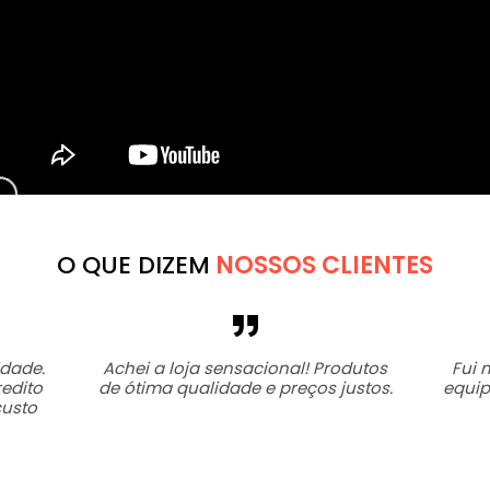
O QUE DIZEM
NOSSOS CLIENTES
idade.
Achei a loja sensacional! Produtos
Fui 
redito
de ótima qualidade e preços justos.
equip
custo