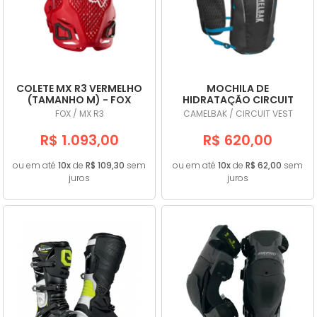
COLETE MX R3 VERMELHO
MOCHILA DE
(TAMANHO M) - FOX
HIDRATAÇÃO CIRCUIT
VEST PRETA/AZUL -
FOX / MX R3
CAMELBAK / CIRCUIT VEST
CAMELBAK
R$ 1.093,00
R$ 620,00
ou em até
10x
de
R$ 109,30
sem
ou em até
10x
de
R$ 62,00
sem
juros
juros