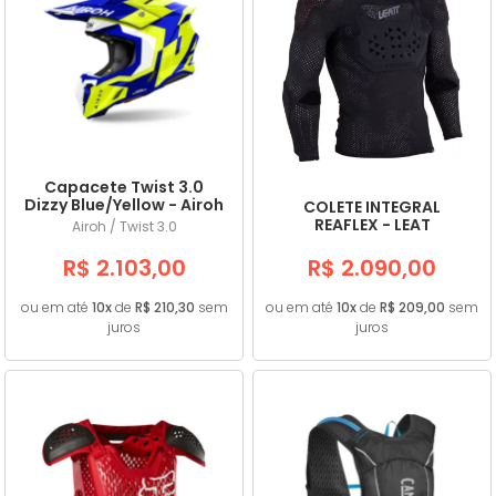
Capacete Twist 3.0
Dizzy Blue/Yellow - Airoh
COLETE INTEGRAL
REAFLEX - LEAT
Airoh / Twist 3.0
R$ 2.103,00
R$ 2.090,00
ou em até
10x
de
R$ 210,30
sem
ou em até
10x
de
R$ 209,00
sem
juros
juros