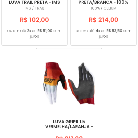
LUVA TRAIL PRETA - IMS
PRETA/BRANCA - 100%
IMS / TRAIL
100% / CELIUM
R$ 102,00
R$ 214,00
ou em até
2x
de
R$ 51,00
sem
ou em até
4x
de
R$ 53,50
sem
juros
juros
LUVA GRIPR 1.5
VERMELHA/LARANJA -
LEAT