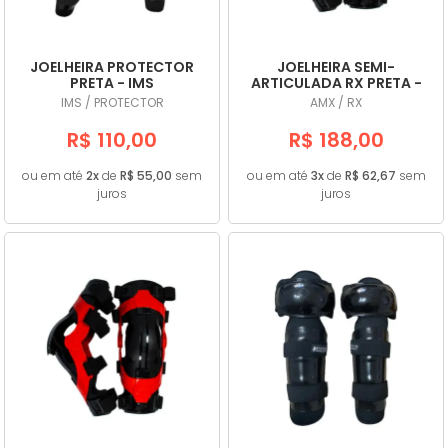
JOELHEIRA PROTECTOR
JOELHEIRA SEMI-
PRETA - IMS
ARTICULADA RX PRETA -
AMX
IMS / PROTECTOR
AMX / RX
R$ 110,00
R$ 188,00
ou em até
2x
de
R$ 55,00
sem
ou em até
3x
de
R$ 62,67
sem
juros
juros