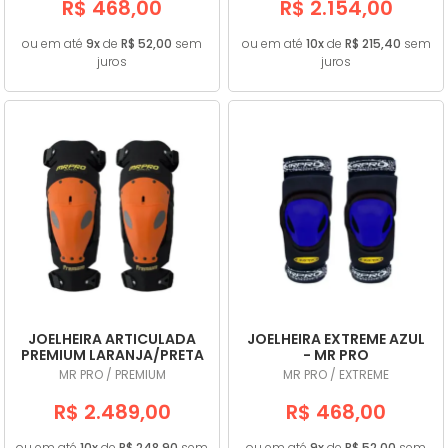
R$ 468,00
R$ 2.154,00
ou em até
9x
de
R$ 52,00
sem
ou em até
10x
de
R$ 215,40
sem
juros
juros
JOELHEIRA ARTICULADA
JOELHEIRA EXTREME AZUL
PREMIUM LARANJA/PRETA
- MR PRO
- MR PRO
MR PRO / PREMIUM
MR PRO / EXTREME
R$ 2.489,00
R$ 468,00
ou em até
10x
de
R$ 248,90
sem
ou em até
9x
de
R$ 52,00
sem