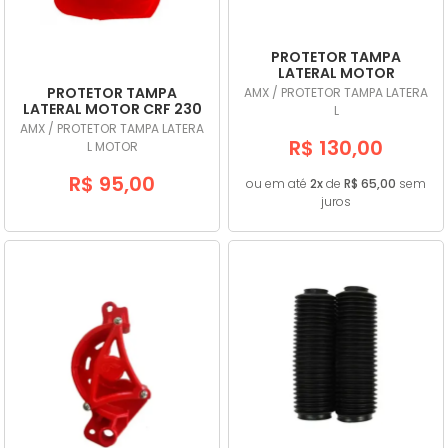
PROTETOR TAMPA
LATERAL MOTOR
DEFENDER CRF 250F
PROTETOR TAMPA
AMX / PROTETOR TAMPA LATERA
PRETO - AMX
LATERAL MOTOR CRF 230
L
VERMELHO - AMX
AMX / PROTETOR TAMPA LATERA
R$ 130,00
L MOTOR
R$ 95,00
ou em até
2x
de
R$ 65,00
sem
juros