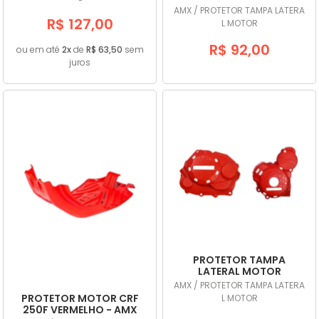
AMX
PRETO - AMX
AMX / PROTETOR TAMPA LATERA
R$ 127,00
L MOTOR
R$ 92,00
ou em até
2x
de
R$ 63,50
sem
juros
PROTETOR TAMPA
LATERAL MOTOR
DEFENDER CRF 250F
AMX / PROTETOR TAMPA LATERA
VERMELHO - AMX
PROTETOR MOTOR CRF
L MOTOR
250F VERMELHO - AMX