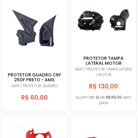
PROTETOR TAMPA
LATERAL MOTOR
DEFENDER CRF 230 PRETO
AMX / PROTETOR TAMPA LATERA
- AMX
PROTETOR QUADRO CRF
L MOTOR
250F PRETO - AMX
R$ 130,00
AMX / PROTETOR QUADRO
R$ 60,00
ou em até
2x
de
R$ 65,00
sem
juros