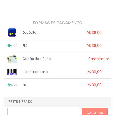
FORMAS DE PAGAMENTO
R$ 36,00
Depósito
1x sem juros de R$ 36,00
.
.
.
.
R$ 36,00
PIX
.
.
.
.
.
.
.
1x sem juros de R$ 36,00
.
.
.
.
Parcelas
Cartão de crédito
.
.
.
.
.
.
.
.
.
.
.
.
.
.
.
R$ 36,00
Boleto bancário
.
.
.
1x sem juros de R$ 36,00
.
.
.
.
R$ 36,00
PIX
.
.
.
.
.
.
.
1x sem juros de R$ 36,00
.
.
.
.
.
.
.
.
.
.
FRETE E PRAZO
.
CALCULAR