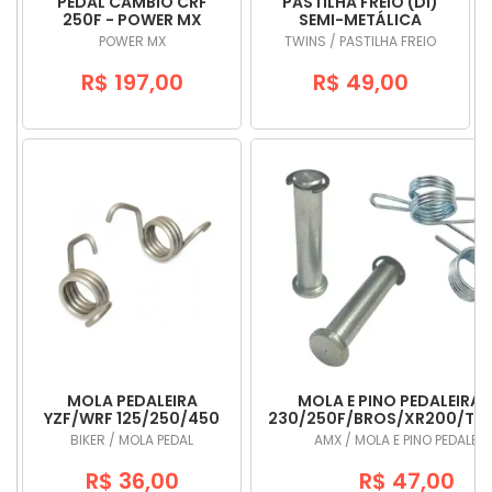
PEDAL CAMBIO CRF
PASTILHA FREIO (DI)
250F - POWER MX
SEMI-METÁLICA
YAMAHA (2009=>) -
POWER MX
TWINS / PASTILHA FREIO
TWINS
R$ 197,00
R$ 49,00
MOLA PEDALEIRA
MOLA E PINO PEDALEIRA 
YZF/WRF 125/250/450
230/250F/BROS/XR200/T
- BIKER
- AMX
BIKER / MOLA PEDAL
AMX / MOLA E PINO PEDALEIR
R$ 36,00
R$ 47,00