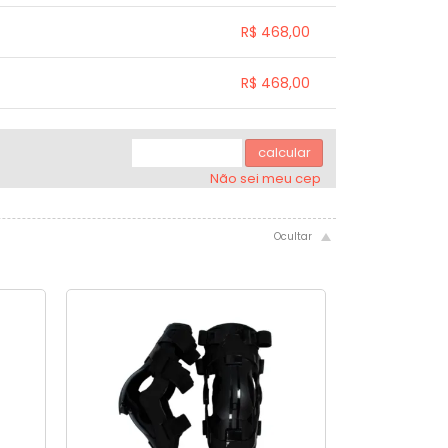
.
.
.
.
.
.
R$ 468,00
.
.
.
.
R$ 468,00
.
.
.
.
.
.
calcular
Não sei meu cep