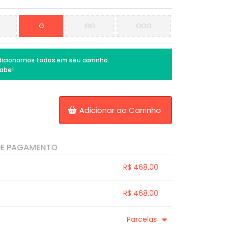
G
GG
GGG
icionamos todos em seu carrinho.
abe!
Adicionar ao Carrinho
DE PAGAMENTO
R$ 468,00
.
.
.
.
R$ 468,00
.
.
.
.
.
Parcelas
.