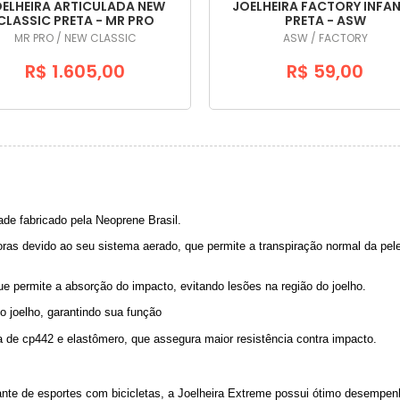
ELHEIRA ARTICULADA NEW
JOELHEIRA FACTORY INFAN
CLASSIC PRETA - MR PRO
PRETA - ASW
MR PRO / NEW CLASSIC
ASW / FACTORY
R$ 1.605,00
R$ 59,00
dade fabricado pela Neoprene Brasil.
doras devido ao seu sistema aerado, que permite a transpiração normal da pel
 permite a absorção do impacto, evitando lesões na região do joelho.
do joelho, garantindo sua função
 de cp442 e elastômero, que assegura maior resistência contra impacto.
ante de esportes com bicicletas, a Joelheira Extreme possui ótimo desempenh