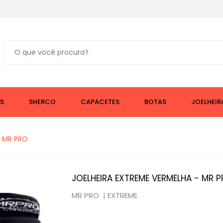
compra em segurança.
S
SHERCO
CAPACETES
BOTAS
JOELHEIR
- MR PRO
JOELHEIRA EXTREME VERMELHA - MR 
MR PRO |
EXTREME