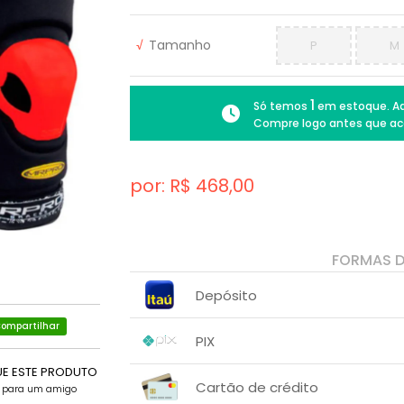
√
Tamanho
P
M
1
Só temos
em estoque. Ad
Compre logo antes que ac
por: R$
468,00
FORMAS 
Depósito
ompartilhar
1x sem juros de R$ 468,00
.
.
.
.
PIX
.
.
UE ESTE PRODUTO
1x sem juros de R$ 468,00
.
.
.
.
Cartão de crédito
.
e para um amigo
.