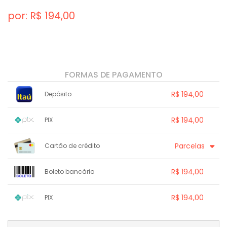
por: R$
194,00
FORMAS DE PAGAMENTO
R$ 194,00
Depósito
1x sem juros de R$ 194,00
.
.
.
.
R$ 194,00
PIX
.
.
.
.
.
.
.
1x sem juros de R$ 194,00
.
.
.
.
Parcelas
Cartão de crédito
.
.
.
.
.
.
.
.
.
.
.
.
.
.
.
R$ 194,00
Boleto bancário
.
.
.
1x sem juros de R$ 194,00
.
.
.
.
R$ 194,00
PIX
.
.
.
.
.
.
.
1x sem juros de R$ 194,00
.
.
.
.
.
.